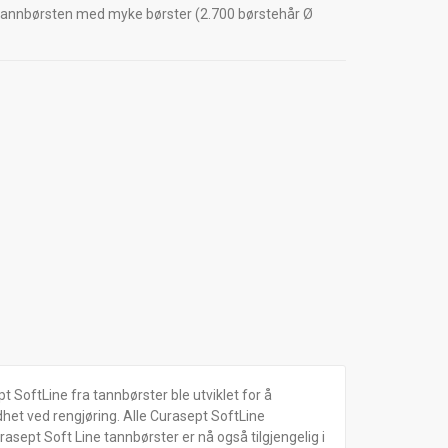
annbørsten med myke børster (2.700 børstehår Ø
 SoftLine fra tannbørster ble utviklet for å
dhet ved rengjøring. Alle Curasept SoftLine
asept Soft Line tannbørster er nå også tilgjengelig i