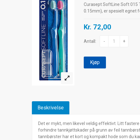
Curasept SoftLine Soft 015
0.15mm), er spesielt egnet 
Kr. 72,00
Antall:
-
+
Kjøp
Beskrivelse
Det er mykt, men likevel veldig effektivt. Litt fast
forhindre tannkjøttskader på grunn av feil tannbørs
tannbørster har et kort og kompakt hode som du kan v