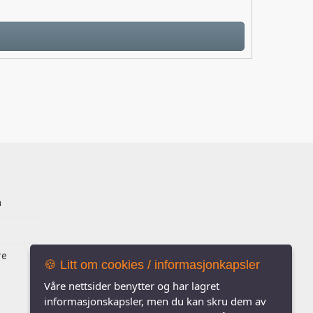
n
re
🍪 Litt om cookies / informasjonkapsler
Våre nettsider benytter og har lagret
informasjonskapsler, men du kan skru dem av