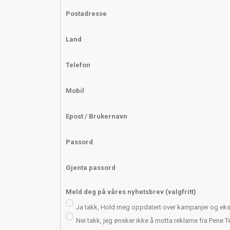
Postadresse
Land
Telefon
Mobil
Epost / Brukernavn
Passord
Gjenta passord
Meld deg på våres nyhetsbrev (valgfritt)
Ja takk, Hold meg oppdatert over kampanjer og eksk
Nei takk, jeg ønsker ikke å motta reklame fra Pene T