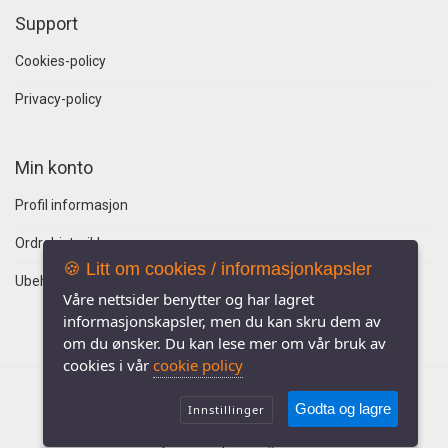
Support
Cookies-policy
Privacy-policy
Min konto
Profil informasjon
Ordrehistorikk
🍪 Litt om cookies / informasjonkapsler
Ubehandlede ordre
Våre nettsider benytter og har lagret
informasjonskapsler, men du kan skru dem av
om du ønsker. Du kan lese mer om vår bruk av
cookies i vår
cookie policy
Godta og lagre
Innstillinger
© 2018
Easy Webshop
. All Rights Reserved.