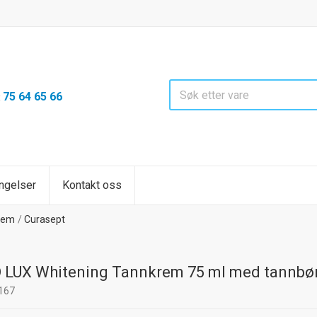
75 64 65 66
:
ngelser
Kontakt oss
rem
Curasept
 LUX Whitening Tannkrem 75 ml med tannbø
167