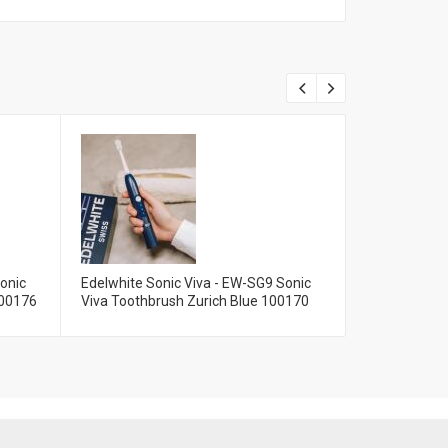
onic
Edelwhite Sonic Viva - EW-SG9 Sonic
Edelwhite So
100176
Viva Toothbrush Zurich Blue 100170
Viva Toothb