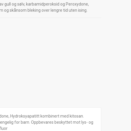
 gull og sølv, karbamidperoksid og Peroxydone,
 og skånsom bleking over lengre tid uten ising.
done, Hydroksyapatitt kombinert med kitosan.
engelig for barn. Oppbevares beskyttet mot lys- og
luor