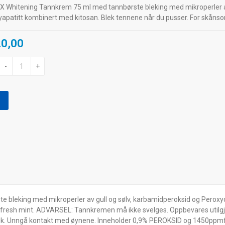
 Whitening Tannkrem 75 ml med tannbørste bleking med mikroperler av
apatitt kombinert med kitosan. Blek tennene når du pusser. For skånsom
20,00
-
+
bleking med mikroperler av gull og sølv, karbamidperoksid og Peroxy
 fresh mint. ADVARSEL: Tannkremen må ikke svelges. Oppbevares utilgj
 bruk. Unngå kontakt med øynene. Inneholder 0,9% PEROKSID og 1450ppmf