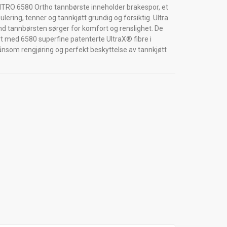
RO 6580 Ortho tannbørste inneholder brakespor, et
lering, tenner og tannkjøtt grundig og forsiktig. Ultra
d tannbørsten sørger for komfort og renslighet. De
t med 6580 superfine patenterte UltraX® fibre i
ånsom rengjøring og perfekt beskyttelse av tannkjøtt