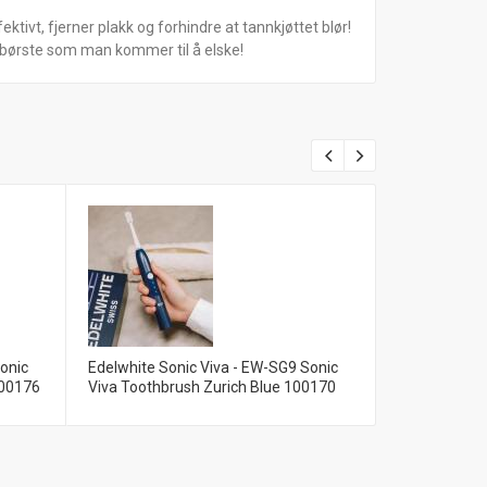
vt, fjerner plakk og forhindre at tannkjøttet blør!
børste som man kommer til å elske!
onic
Edelwhite Sonic Viva - EW-SG9 Sonic
Edelwhite So
100176
Viva Toothbrush Zurich Blue 100170
Viva Toothb