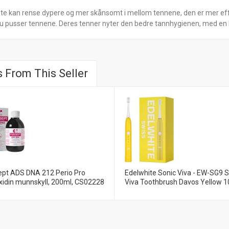
 kan rense dypere og mer skånsomt i mellom tennene, den er mer effekti
u pusser tennene. Deres tenner nyter den bedre tannhygienen, med en 
 From This Seller
ept ADS DNA 212 Perio Pro
Edelwhite Sonic Viva - EW-SG9 S
xidin munnskyll, 200ml, CS02228
Viva Toothbrush Davos Yellow 