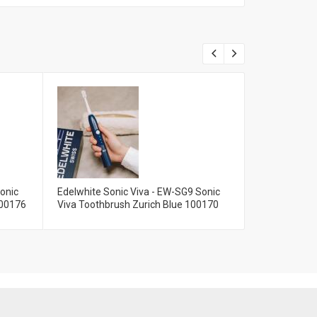
onic
Edelwhite Sonic Viva - EW-SG9 Sonic
Edelwhite So
100176
Viva Toothbrush Zurich Blue 100170
Viva Toothb