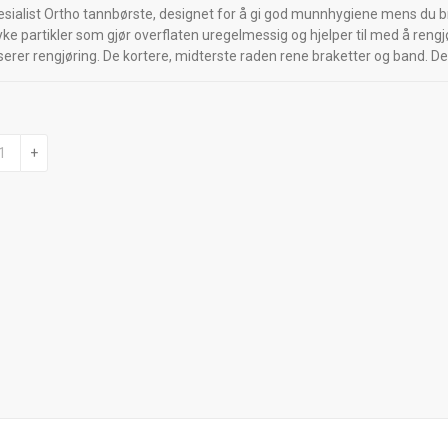
alist Ortho tannbørste, designet for å gi god munnhygiene mens du br
 partikler som gjør overflaten uregelmessig og hjelper til med å rengjø
serer rengjøring. De kortere, midterste raden rene braketter og band. De
+