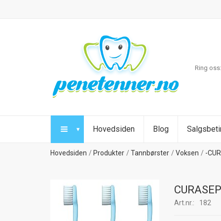
Ring oss
Hovedsiden
Blog
Salgsbeti
Hovedsiden
Produkter
Tannbørster
Voksen
-CU
CURASEPT
Art.nr.:
182