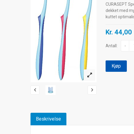
CURASEPT Spesi
dekket med myke
kuttet optimali
Kr. 44,00
Antall:
-
Kjøp
Beskrivelse