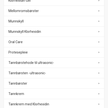
Klorhexidin Gel
Mellomromsbørster
Munnskyll
Munnskyll Klorhexidin
Oral Care
Protesepleie
Tannbørstehode til ultrasonic-
Tannbørsten -ultrasonic-
Tannbørster
Tannkrem
Tannkrem med Klorhexidin