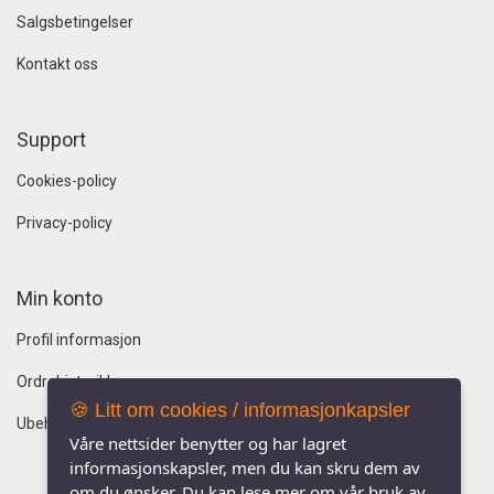
Salgsbetingelser
Kontakt oss
Support
Cookies-policy
Privacy-policy
Min konto
Profil informasjon
Ordrehistorikk
🍪 Litt om cookies / informasjonkapsler
Ubehandlede ordre
Våre nettsider benytter og har lagret
informasjonskapsler, men du kan skru dem av
om du ønsker. Du kan lese mer om vår bruk av