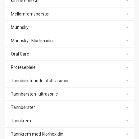
Klorhexidin Gel
Mellomromsbørster
Munnskyll
Munnskyll Klorhexidin
Oral Care
Protesepleie
Tannbørstehode til ultrasonic-
Tannbørsten -ultrasonic-
Tannbørster
Tannkrem
Tannkrem med Klorhexidin