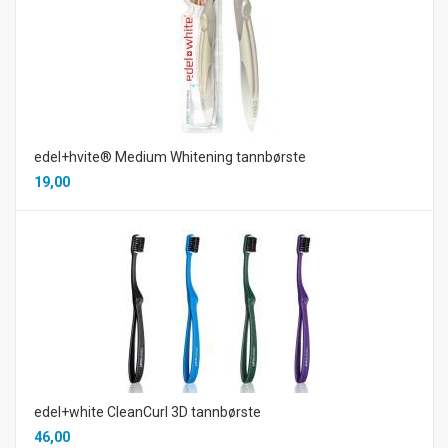
edel+hvite® Medium Whitening tannbørste
19,00
edel+white CleanCurl 3D tannbørste
46,00