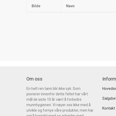
Bilde
Navn
Om oss
Inform
En helt ren tann blir ikke syk. Som
Hovedsi
pionerer innenfor dette feltet har vårt
Salgsbet
mål de siste 10 år vært å forbedre
munnhygienen. Vi nøyer oss ikke med å
Kontakt
utvikle og fornye våre produkter, men har
også kontakt med og arbeider med