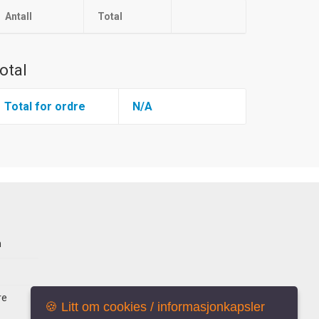
Antall
Total
otal
Total for ordre
N/A
n
re
🍪 Litt om cookies / informasjonkapsler