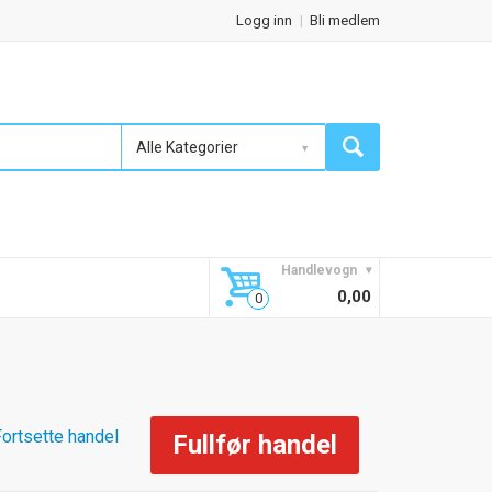
Logg inn
Bli medlem
Alle Kategorier
Handlevogn
0,00
Fortsette handel
Fullfør handel