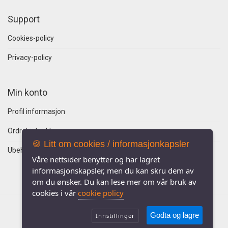
Support
Cookies-policy
Privacy-policy
Min konto
Profil informasjon
Ordrehistorikk
🍪 Litt om cookies / informasjonkapsler
Ubehandlede ordre
Våre nettsider benytter og har lagret
informasjonskapsler, men du kan skru dem av
om du ønsker. Du kan lese mer om vår bruk av
cookies i vår
cookie policy
Godta og lagre
Innstillinger